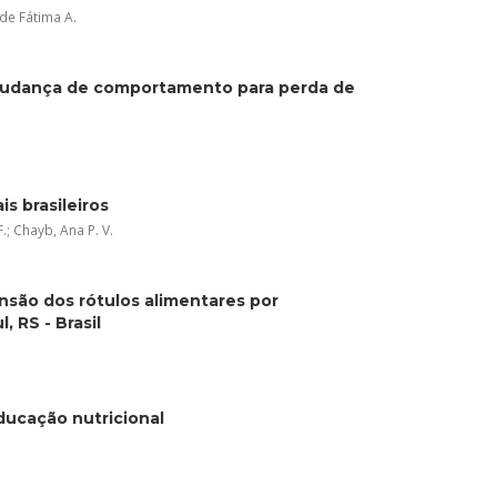
 de Fátima A.
 mudança de comportamento para perda de
s brasileiros
.; Chayb, Ana P. V.
são dos rótulos alimentares por
 RS - Brasil
ducação nutricional