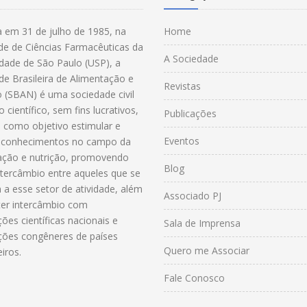
 em 31 de julho de 1985, na
Home
de de Ciências Farmacêuticas da
A Sociedade
idade de São Paulo (USP), a
de Brasileira de Alimentação e
Revistas
o (SBAN) é uma sociedade civil
 científico, sem fins lucrativos,
Publicações
 como objetivo estimular e
Eventos
r conhecimentos no campo da
ação e nutrição, promovendo
Blog
ntercâmbio entre aqueles que se
 a esse setor de atividade, além
Associado PJ
er intercâmbio com
ões científicas nacionais e
Sala de Imprensa
ções congêneres de países
Quero me Associar
iros.
Fale Conosco