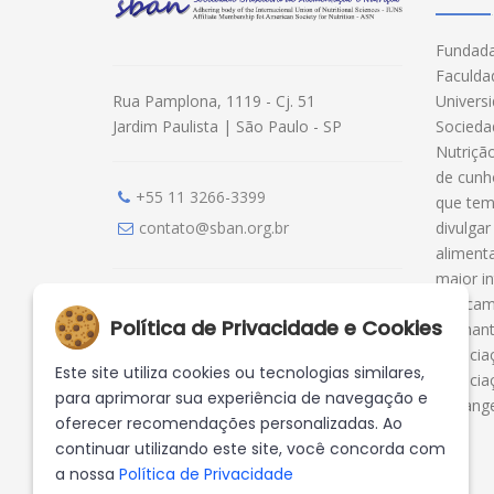
Fundada
Faculda
Univers
Rua Pamplona, 1119 - Cj. 51
Socieda
Jardim Paulista | São Paulo - SP
Nutriçã
de cunho
+55 11 3266-3399
que tem
divulga
contato@sban.org.br
aliment
maior i
dedicam
Política de Privacidade e Proteção de
Política de Privacidade e Cookies
de mant
Dados
associaç
Este site utiliza cookies ou tecnologias similares,
Termo de Uso da Área do Associado
associa
para aprimorar sua experiência de navegação e
estrange
oferecer recomendações personalizadas. Ao
continuar utilizando este site, você concorda com
a nossa
Política de Privacidade