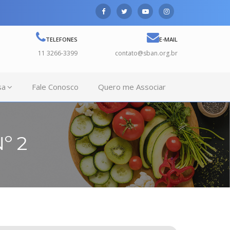
TELEFONES
E-MAIL
11 3266-3399
contato@sban.org.br
sa
Fale Conosco
Quero me Associar
º 2