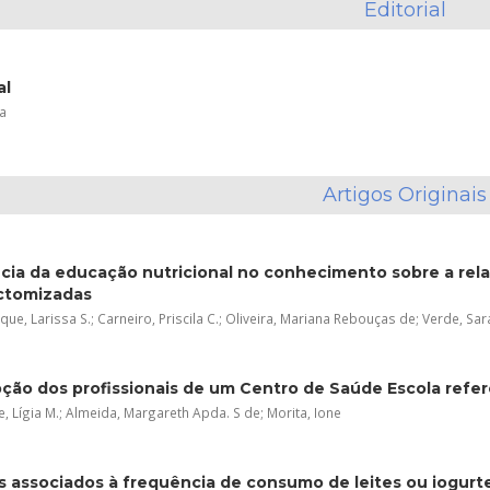
Editorial
al
ia
Artigos Originais
ncia da educação nutricional no conhecimento sobre a re
ctomizadas
ue, Larissa S.; Carneiro, Priscila C.; Oliveira, Mariana Rebouças de; Verde, Sara
ção dos profissionais de um Centro de Saúde Escola refer
 Lígia M.; Almeida, Margareth Apda. S de; Morita, Ione
s associados à frequência de consumo de leites ou iogurt