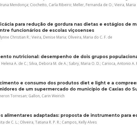
runa Mendonça; Ciochetto, Carla Ribeiro; Meller, Fernanda de O.; Vieira, Maria
icácia para redução de gordura nas dietas e estágios de
ntre funcionários de escolas viçosenses
lynne Christian R.; Vieira, Denise Maria; Oliveira, Maria do C. F. de
ento nutricional: desempenho de dois grupos populacionai
Helena A. de C.; Silva, Debora M. de A.; Sabry, Maria O. D.; Carioca, Antonio A. F
imento e consumo dos produtos diet e light e a compreen
idores de um supermercado do município de Caxias do Sul,
eron Torresan; Gallon, Carin Weirich
s alimentares adaptadas: proposta de instrumento para e
ita de C. L.; Oliveira, Tatiana R. P. R.; Campos, Kelly Alves