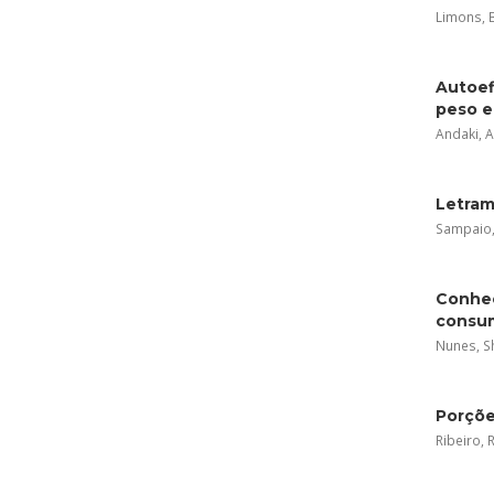
Limons, B
Autoef
peso e
Andaki, A
Letram
Sampaio, 
Conhec
consum
Nunes, Sh
Porçõe
Ribeiro, R