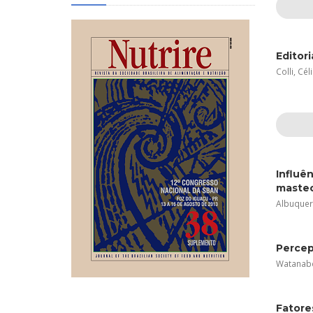
Editori
Colli, Cél
Influê
maste
Albuquerq
Percep
Watanabe,
Fatore